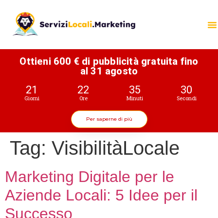
Ottieni 600 € di pubblicità gratuita fino
al 31 agosto
21
22
35
30
Giorni
Ore
Minuti
Secondi
Per saperne di più
Tag:
VisibilitàLocale
Marketing Digitale per le
Aziende Locali: 5 Idee per il
Successo