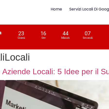
Home
Servizi Locali Di Goog
a
23
16
44
06
Giorni
Ore
Minuti
Secondi
liLocali
e Aziende Locali: 5 Idee per il 