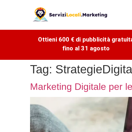
Ottieni 600 € di pubblicità gratuit
fino al 31 agosto
Tag:
StrategieDigita
Marketing Digitale per l