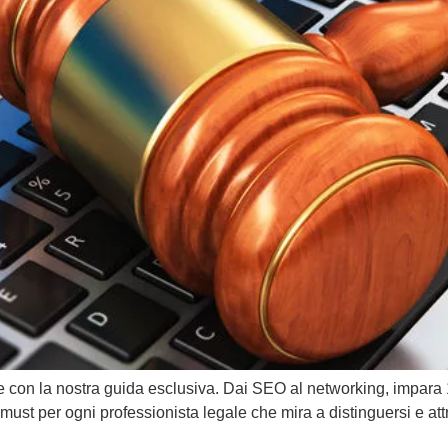
e con la nostra guida esclusiva. Dai SEO al networking, impara 
 must per ogni professionista legale che mira a distinguersi e att