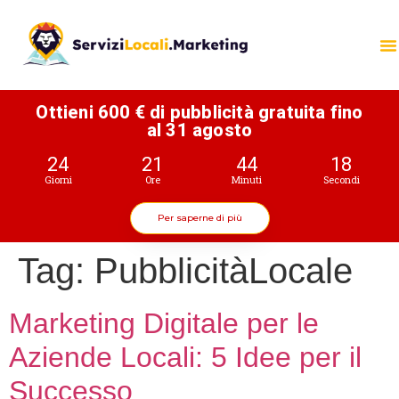
Ottieni 600 € di pubblicità gratuita fino
al 31 agosto
24
21
44
18
Giorni
Ore
Minuti
Secondi
Per saperne di più
Tag:
PubblicitàLocale
Marketing Digitale per le
Aziende Locali: 5 Idee per il
Successo