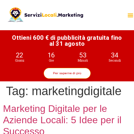
Ottieni 600 € di pubblicità gratuita fino
al 31 agosto
22
16
53
34
Giorni
Ore
Minuti
Secondi
Per saperne di più
Tag:
marketingdigitale
Marketing Digitale per le
Aziende Locali: 5 Idee per il
Successo