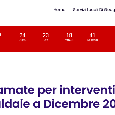
Home
Servizi Locali Di Goog
a
24
23
18
40
Giorni
Ore
Minuti
Secondi
amate per interventi 
ldaie a Dicembre 2