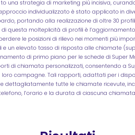
 una strategia di marketing più incisiva, curando l
approccio individualizzato è stato applicato in dive
rdo, portando alla realizzazione di oltre 30 profili 
 di questa molteplicità di profili è l’aggiorname
 di perdere le posizioni di rilievo nei momenti più im
fili e un elevato tasso di risposta alle chiamate (s
onamento di primo piano per le schede di Super Ma
ti di chiamata personalizzati, consentendo a Sup
ro campagne. Tali rapporti, adattati per i disposit
zare dettagliatamente tutte le chiamate ricevute, in
telefono, l’orario e la durata di ciascuna chiamata